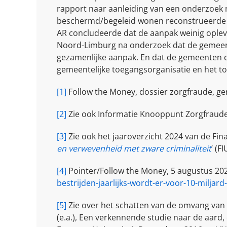
rapport naar aanleiding van een onderzoek n
beschermd/begeleid wonen reconstrueerde de
AR concludeerde dat de aanpak weinig oplever
Noord-Limburg na onderzoek dat de gemeente
gezamenlijke aanpak. En dat de gemeenten d
gemeentelijke toegangsorganisatie en het toe
[1]
Follow the Money, dossier zorgfraude, ge
[2]
Zie ook Informatie Knooppunt Zorgfraude,
[3]
Zie ook het jaaroverzicht 2024 van de Fin
en verwevenheid met zware criminaliteit
’ (F
[4]
Pointer/Follow the Money, 5 augustus 202
bestrijden-jaarlijks-wordt-er-voor-10-miljar
[5]
Zie over het schatten van de omvang van 
(e.a.), Een verkennende studie naar de aard