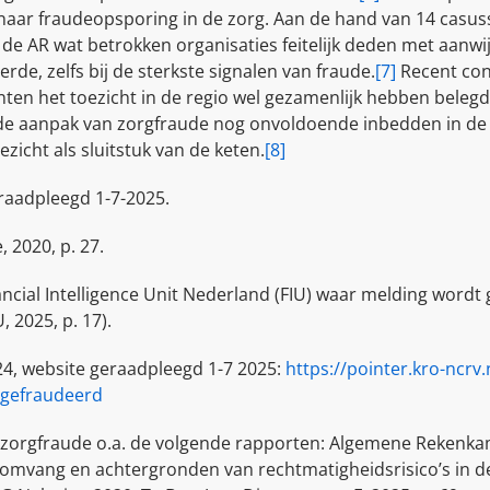
aar fraudeopsporing in de zorg. Aan de hand van 14 casusse
 AR wat betrokken organisaties feitelijk deden met aanwi
de, zelfs bij de sterkste signalen van fraude.
[7]
Recent con
n het toezicht in de regio wel gezamenlijk hebben belegd
e aanpak van zorgfraude nog onvoldoende inbedden in de k
zicht als sluitstuk van de keten.
[8]
raadpleegd 1-7-2025.
 2020, p. 27.
ancial Intelligence Unit Nederland (FIU) waar melding wordt
IU, 2025, p. 17).
4, website geraadpleegd 1-7 2025:
https://pointer.kro-ncrv
d-gefraudeerd
zorgfraude o.a. de volgende rapporten: Algemene Rekenkamer
, omvang en achtergronden van rechtmatigheidsrisico’s in 