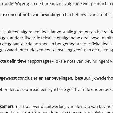
aude. Wij vragen de bureaus de volgende vier producten o
te concept-nota van bevindingen
ten behoeve van ambtelij
els uit een algemeen deel dat voor alle gemeenten hetzelfde
 gestandaardiseerde tekst). Het algemene deel bevat minim
en de gehanteerde normen. In het gemeentespecifieke deel 
gio waarbinnen de gemeente invulling geeft aan de taken 
te definitieve rapportage
(= lokale nota van bevindingen) v
sgewenst conclusies en aanbevelingen, bestuurlijk wederh
t onderzoeksbureau een synthese geeft van de onderzoeks
enkamers
met tips over de uitwerking van de nota van bevindi
epend onderzoek kunnen doen, zo concreet mogelijk uitgewe