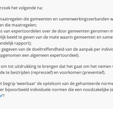
rzoek het volgende na:
 maatregelen die gemeenten en samenwerkingsverbanden wel 
van die maatregelen;
is van expertoordelen over de door gemeenten genomen m
elijk beeld te geven van de mate waarin gemeenten en s
ndelijk rapport);
 gegeven van de doeltreffendheid van de aanpak per indivi
 opgenomen een algemeen expertoordeel).
’ om tot uitdrukking te brengen dat het gaat om het nemen 
e te bestrijden (repressief) en voorkomen (preventief).
et begrip ‘weerbaar’ de optelsom van de gehanteerde norm
ijn er bijvoorbeeld individuele normen die een noodzakelijk
e
’?