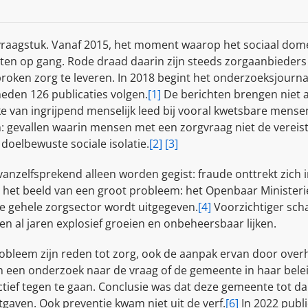
 vraagstuk. Vanaf 2015, het moment waarop het sociaal dom
n op gang. Rode draad daarin zijn steeds zorgaanbieders di
proken zorg te leveren. In 2018 begint het onderzoeksjourn
heden 126 publicaties volgen.
[1]
De berichten brengen niet a
ake van ingrijpend menselijk leed bij vooral kwetsbare mense
n: gevallen waarin mensen met een zorgvraag niet de vereiste
doelbewuste sociale isolatie.
[2]
[3]
nzelfsprekend alleen worden gegist: fraude onttrekt zich i
 het beeld van een groot probleem: het Openbaar Ministerie
de gehele zorgsector wordt uitgegeven.
[4]
Voorzichtiger scha
en al jaren explosief groeien en onbeheersbaar lijken.
obleem zijn reden tot zorg, ook de aanpak ervan door overh
 een onderzoek naar de vraag of de gemeente in haar bel
ief tegen te gaan. Conclusie was dat deze gemeente tot dan
gaven. Ook preventie kwam niet uit de verf.
[6]
In 2022 publ