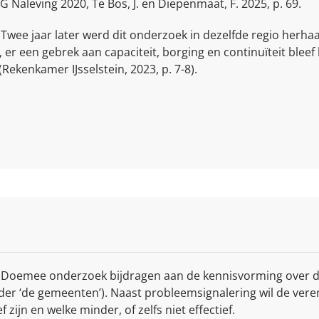
Naleving 2020, Te Bos, J. en Diepenmaat, F. 2025, p. 69.
Twee jaar later werd dit onderzoek in dezelfde regio herhaa
n, er een gebrek aan capaciteit, borging en continuïteit bl
Rekenkamer IJsselstein, 2023, p. 7-8).
n Doemee onderzoek bijdragen aan de kennisvorming over 
er ‘de gemeenten’). Naast probleemsignalering wil de vereni
zijn en welke minder, of zelfs niet effectief.